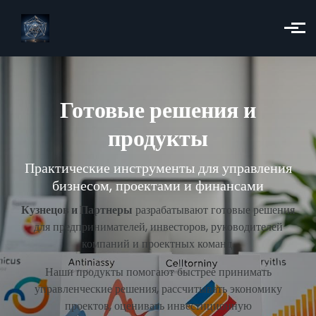
Skip to main content
Готовые решения и
продукты
Практические инструменты для управления
бизнесом, проектами и финансами
Кузнецов и Партнеры
разрабатывают готовые решения
для предпринимателей, инвесторов, руководителей
компаний и проектных команд.
Наши продукты помогают быстрее принимать
управленческие решения, рассчитывать экономику
проектов, оценивать инвестиционную